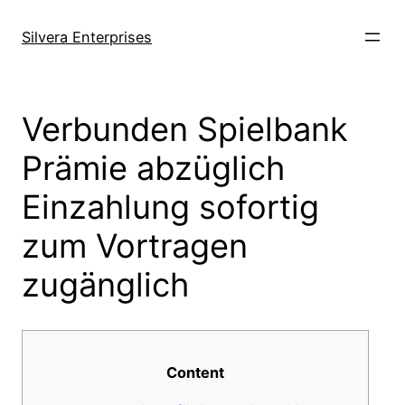
Skip
to
Silvera Enterprises
content
Verbunden Spielbank
Prämie abzüglich
Einzahlung sofortig
zum Vortragen
zugänglich
Content