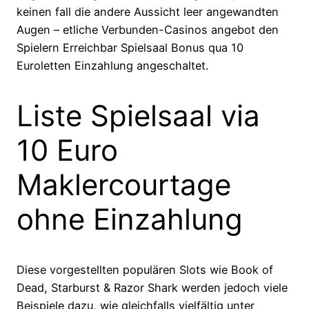
keinen fall die andere Aussicht leer angewandten
Augen – etliche Verbunden-Casinos angebot den
Spielern Erreichbar Spielsaal Bonus qua 10
Euroletten Einzahlung angeschaltet.
Liste Spielsaal via
10 Euro
Maklercourtage
ohne Einzahlung
Diese vorgestellten populären Slots wie Book of
Dead, Starburst & Razor Shark werden jedoch viele
Beispiele dazu, wie gleichfalls vielfältig unter