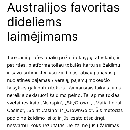
Australijos favoritas
dideliems
laimėjimams
Turėdami profesionalių požiūrio knygų, ataskaitų ir
patirties, platforma toliau tobulės kartu su žaidimu
ir savo sritimi. Jei jūsų žaidimas labiau panašus į
nuolatines pajamas / verslą, pajamų mokesčio
taisyklės gali būti kitokios. Ramiausiais laikais jums
nereikia deklaruoti žaidimo pelno. Tai apima tokias
svetaines kaip „Neospin“, „SkyCrown“, „Mafia Local
Casino“, „Spirit Casino“ ir „CrownGold“. Šis metodas
padidina žaidimo laiką ir jūs esate atsakingi,
nesvarbu, koks rezultatas. Jei tai ne jūsų žaidimas,