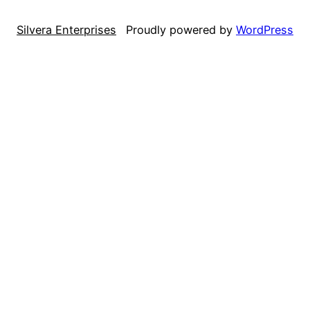
Silvera Enterprises
Proudly powered by
WordPress