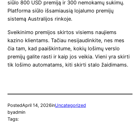
siūlo 800 USD premiją ir 300 nemokamų sukimų.
Platforma siūlo išsamiausią lojalumo premijų
sistemą Australijos rinkoje.
Sveikinimo premijos skirtos visiems naujiems
kazino klientams. Tačiau nesijaudinkite, nes mes
čia tam, kad paaiškintume, kokių lošimų verslo
premijų galite rasti ir kaip jos veikia. Vieni yra skirti
tik lošimo automatams, kiti skirti stalo žaidimams.
Posted
April 14, 2026
in
Uncategorized
by
admin
Tags: