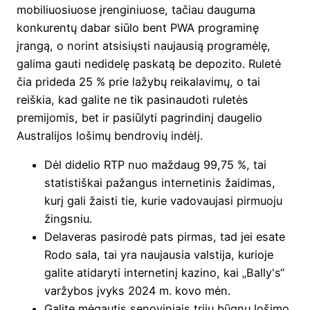
mobiliuosiuose įrenginiuose, tačiau dauguma
konkurentų dabar siūlo bent PWA programinę
įrangą, o norint atsisiųsti naujausią programėlę,
galima gauti nedidelę paskatą be depozito. Ruletė
čia prideda 25 % prie lažybų reikalavimų, o tai
reiškia, kad galite ne tik pasinaudoti ruletės
premijomis, bet ir pasiūlyti pagrindinį daugelio
Australijos lošimų bendrovių indėlį.
Dėl didelio RTP nuo maždaug 99,75 %, tai
statistiškai pažangus internetinis žaidimas,
kurį gali žaisti tie, kurie vadovaujasi pirmuoju
žingsniu.
Delaveras pasirodė pats pirmas, tad jei esate
Rodo sala, tai yra naujausia valstija, kurioje
galite atidaryti internetinį kazino, kai „Bally's“
varžybos įvyks 2024 m. kovo mėn.
Galite mėgautis senoviniais trijų būgnų lošimo