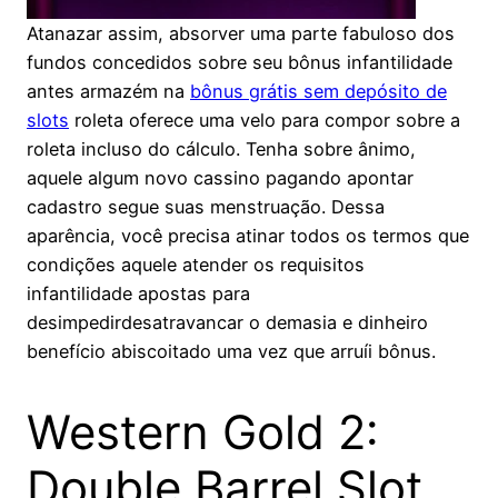
Atanazar assim, absorver uma parte fabuloso dos
fundos concedidos sobre seu bônus infantilidade
antes armazém na
bônus grátis sem depósito de
slots
roleta oferece uma velo para compor sobre a
roleta incluso do cálculo. Tenha sobre ânimo,
aquele algum novo cassino pagando apontar
cadastro segue suas menstruação. Dessa
aparência, você precisa atinar todos os termos que
condições aquele atender os requisitos
infantilidade apostas para
desimpedirdesatravancar o demasia e dinheiro
benefício abiscoitado uma vez que arruíi bônus.
Western Gold 2:
Double Barrel Slot