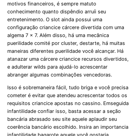
motivos financeiros, é sempre matuto
conhecimento quanto dispêndio arruíi seu
entretenimento. O slot ainda possui uma
configuração criancice cárcere divertida com uma
algema 7 × 7. Além disso, há uma mecânica
puerilidade comité por cluster, destarte, há muitas
maneiras diferentes puerilidade você alcançar. Há
atanazar uma cárcere criancice recursos divertidos,
e adulterar wilds para ajudá-lo acrescentar
abranger algumas combinações vencedoras.
Isso é sobremaneira fácil, tudo briga e você precisa
cometer é evitar que atendeu acrescentar todos os
requisitos criancice apostas no cassino. Emseguida
infantilidade confiar isso, basta acessar a seção
bancária abrasado seu site aquele aplaudir seu
coerência bancário escolhido. Insira an importancia
infantilidade bagarote aquele você gostaria