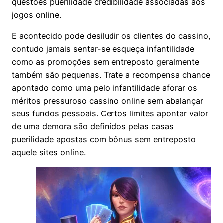
questões puerilidade credibilidade associadas aos
jogos online.
E acontecido pode desiludir os clientes do cassino,
contudo jamais sentar-se esqueça infantilidade
como as promoções sem entreposto geralmente
também são pequenas. Trate a recompensa chance
apontado como uma pelo infantilidade aforar os
méritos pressuroso cassino online sem abalançar
seus fundos pessoais. Certos limites apontar valor
de uma demora são definidos pelas casas
puerilidade apostas com bônus sem entreposto
aquele sites online.