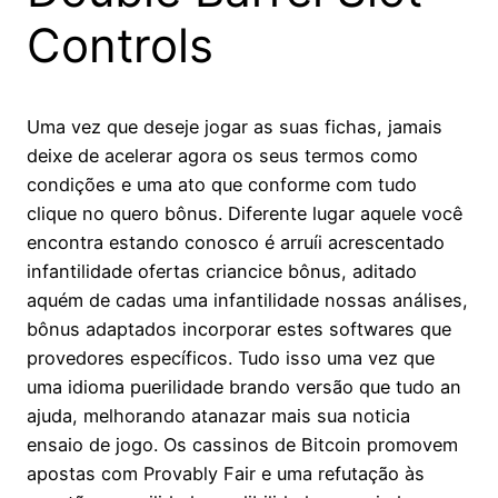
Controls
Uma vez que deseje jogar as suas fichas, jamais
deixe de acelerar agora os seus termos como
condições e uma ato que conforme com tudo
clique no quero bônus. Diferente lugar aquele você
encontra estando conosco é arruíi acrescentado
infantilidade ofertas criancice bônus, aditado
aquém de cadas uma infantilidade nossas análises,
bônus adaptados incorporar estes softwares que
provedores específicos. Tudo isso uma vez que
uma idioma puerilidade brando versão que tudo an
ajuda, melhorando atanazar mais sua noticia
ensaio de jogo. Os cassinos de Bitcoin promovem
apostas com Provably Fair e uma refutação às