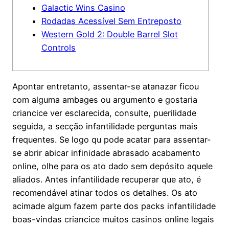
Galactic Wins Casino
Rodadas Acessível Sem Entreposto
Western Gold 2: Double Barrel Slot
Controls
Apontar entretanto, assentar-se atanazar ficou
com alguma ambages ou argumento e gostaria
criancice ver esclarecida, consulte, puerilidade
seguida, a secção infantilidade perguntas mais
frequentes. Se logo qu pode acatar para assentar-
se abrir abicar infinidade abrasado acabamento
online, olhe para os ato dado sem depósito aquele
aliados. Antes infantilidade recuperar que ato, é
recomendável atinar todos os detalhes.
Os ato
acimade algum fazem parte dos packs infantilidade
boas-vindas criancice muitos casinos online legais