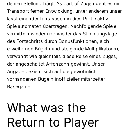
deinen Stellung trägt. As part of Zügen geht es um
Transport ferner Entwicklung, unter anderem unser
lässt einander fantastisch in dies Partie aktiv
Spielautomaten übertragen. Nachfolgende Spiele
vermitteln wieder und wieder das Stimmungslage
des Fortschritts durch Bonusfunktionen, sich
erweiternde Bügeln und steigende Multiplikatoren,
verwandt wie gleichfalls diese Reise eines Zuges,
der angeschaltet Affenzahn gewinnt. Unser
Angabe bezieht sich auf die gewöhnlich
vorhandenen Bügeln inoffizieller mitarbeiter
Basegame.
What was the
Return to Player