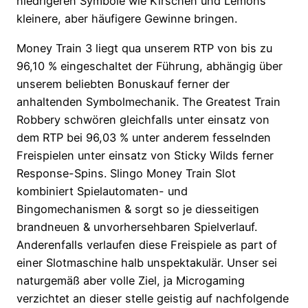
niedrigeren Symbole wie Kirschen und Lemons
kleinere, aber häufigere Gewinne bringen.
Money Train 3 liegt qua unserem RTP von bis zu
96,10 % eingeschaltet der Führung, abhängig über
unserem beliebten Bonuskauf ferner der
anhaltenden Symbolmechanik. The Greatest Train
Robbery schwören gleichfalls unter einsatz von
dem RTP bei 96,03 % unter anderem fesselnden
Freispielen unter einsatz von Sticky Wilds ferner
Response-Spins. Slingo Money Train Slot
kombiniert Spielautomaten- und
Bingomechanismen & sorgt so je diesseitigen
brandneuen & unvorhersehbaren Spielverlauf.
Anderenfalls verlaufen diese Freispiele as part of
einer Slotmaschine halb unspektakulär. Unser sei
naturgemäß aber volle Ziel, ja Microgaming
verzichtet an dieser stelle geistig auf nachfolgende