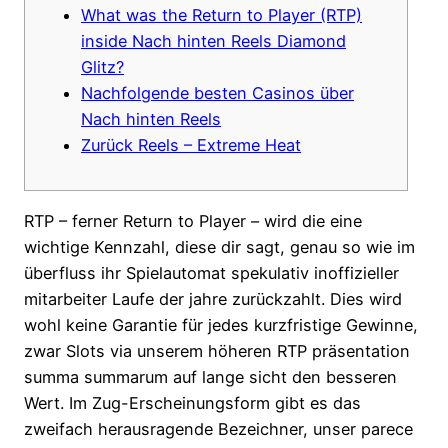
What was the Return to Player (RTP)
inside Nach hinten Reels Diamond
Glitz?
Nachfolgende besten Casinos über
Nach hinten Reels
Zurück Reels – Extreme Heat
RTP – ferner Return to Player – wird die eine
wichtige Kennzahl, diese dir sagt, genau so wie im
überfluss ihr Spielautomat spekulativ inoffizieller
mitarbeiter Laufe der jahre zurückzahlt. Dies wird
wohl keine Garantie für jedes kurzfristige Gewinne,
zwar Slots via unserem höheren RTP präsentation
summa summarum auf lange sicht den besseren
Wert. Im Zug-Erscheinungsform gibt es das
zweifach herausragende Bezeichner, unser parece