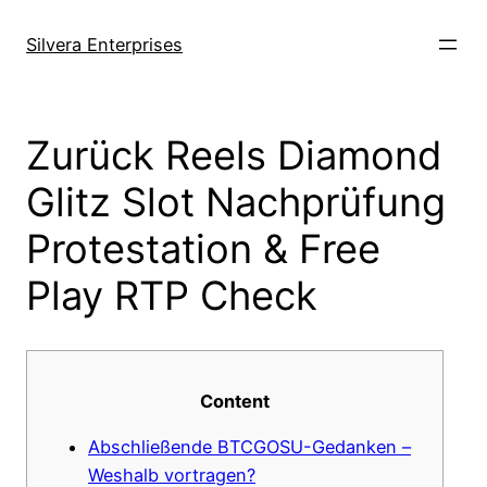
Skip
to
Silvera Enterprises
content
Zurück Reels Diamond
Glitz Slot Nachprüfung
Protestation & Free
Play RTP Check
Content
Abschließende BTCGOSU-Gedanken –
Weshalb vortragen?