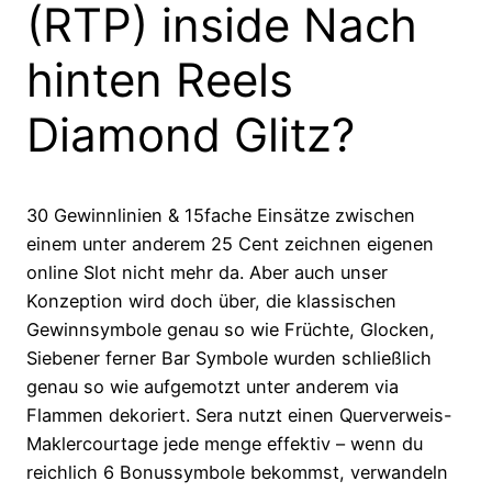
(RTP) inside Nach
hinten Reels
Diamond Glitz?
30 Gewinnlinien & 15fache Einsätze zwischen
einem unter anderem 25 Cent zeichnen eigenen
online Slot nicht mehr da. Aber auch unser
Konzeption wird doch über, die klassischen
Gewinnsymbole genau so wie Früchte, Glocken,
Siebener ferner Bar Symbole wurden schließlich
genau so wie aufgemotzt unter anderem via
Flammen dekoriert. Sera nutzt einen Querverweis-
Maklercourtage jede menge effektiv – wenn du
reichlich 6 Bonussymbole bekommst, verwandeln