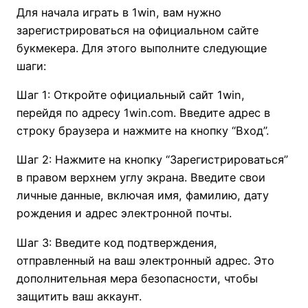
Для начала играть в 1win, вам нужно
зарегистрироваться на официальном сайте
букмекера. Для этого выполните следующие
шаги:
Шаг 1: Откройте официальный сайт 1win,
перейдя по адресу 1win.com. Введите адрес в
строку браузера и нажмите на кнопку “Вход”.
Шаг 2: Нажмите на кнопку “Зарегистрироваться”
в правом верхнем углу экрана. Введите свои
личные данные, включая имя, фамилию, дату
рождения и адрес электронной почты.
Шаг 3: Введите код подтверждения,
отправленный на ваш электронный адрес. Это
дополнительная мера безопасности, чтобы
защитить ваш аккаунт.