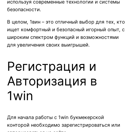
используя современные технологии и системы
безопасности.
В целом, 1вин – это отличный выбор для тех, кто
ищет комфортный и безопасный игорный опыт, с
широким спектром функций и возможностями
для увеличения своих выигрышей.
Регистрация и
Авторизация в
1win
Для начала работы с 1win букмекерской
конторой необходимо зарегистрироваться или