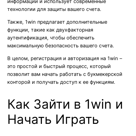
информации и использует современные
технологии для защиты вашего счета.
Также, 1win предлагает дополнительные
функции, такие как двухфакторная
аутентификация, чтобы обеспечить
максимальную безопасность вашего счета.
В целом, регистрация и авторизация на 1win –
это простой и быстрый процесс, который
позволит вам начать работать с букмекерской
конторой и получать доступ к ее функциям.
Как Зайти в 1win и
Начать Играть