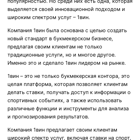
популярностью. Но среди них есть одна, которая
выделяется своей инновационной подходом и
широким спектром услуг – 1вин.
Компания 1вин была основана с целью создать
новый стандарт в букмекерском бизнесе,
предлагая своим клиентам не только
традиционные услуги, но и многое другое.
Именно это и сделало 1вин лидером на рынке.
1вин – это не только букмекерская контора, это
целая платформа, которая позволяет клиентам
делать ставки, получать доступ к информации о
спортивных событиях, а также использовать
различные функции и инструменты для анализа
и прогнозирования результатов.
Компания 1вин предлагает своим клиентам
широкий спектр услуг, включая ставки на спорт,