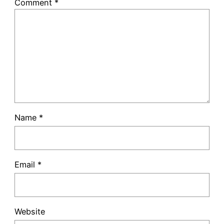
Comment
*
Name
*
Email
*
Website