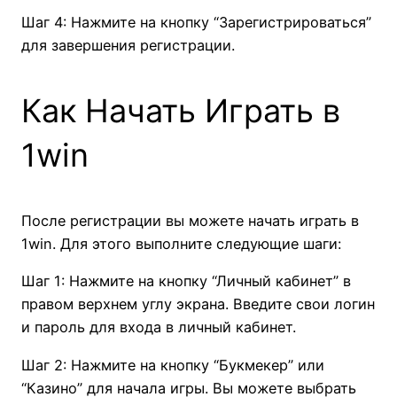
Шаг 4: Нажмите на кнопку “Зарегистрироваться”
для завершения регистрации.
Как Начать Играть в
1win
После регистрации вы можете начать играть в
1win. Для этого выполните следующие шаги:
Шаг 1: Нажмите на кнопку “Личный кабинет” в
правом верхнем углу экрана. Введите свои логин
и пароль для входа в личный кабинет.
Шаг 2: Нажмите на кнопку “Букмекер” или
“Казино” для начала игры. Вы можете выбрать