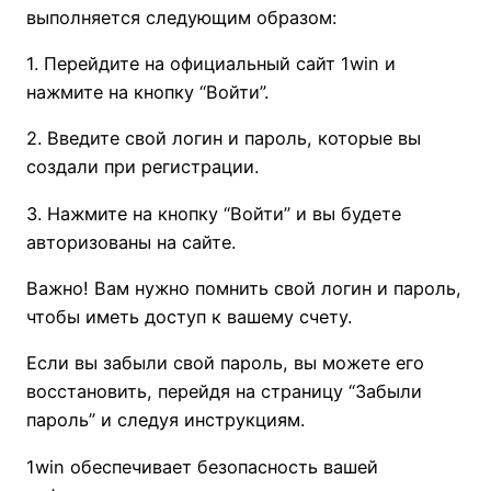
выполняется следующим образом:
1. Перейдите на официальный сайт 1win и
нажмите на кнопку “Войти”.
2. Введите свой логин и пароль, которые вы
создали при регистрации.
3. Нажмите на кнопку “Войти” и вы будете
авторизованы на сайте.
Важно! Вам нужно помнить свой логин и пароль,
чтобы иметь доступ к вашему счету.
Если вы забыли свой пароль, вы можете его
восстановить, перейдя на страницу “Забыли
пароль” и следуя инструкциям.
1win обеспечивает безопасность вашей