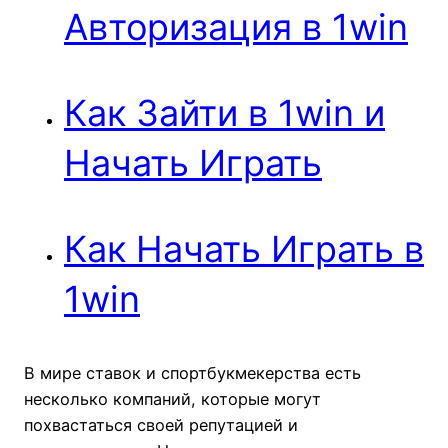
Авторизация в 1win
Как Зайти в 1win и
Начать Играть
Как Начать Играть в
1win
В мире ставок и спортбукмекерства есть
несколько компаний, которые могут
похвастаться своей репутацией и