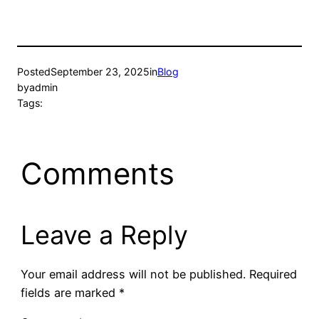
Posted
September 23, 2025
in
Blog
by
admin
Tags:
Comments
Leave a Reply
Your email address will not be published.
Required
fields are marked
*