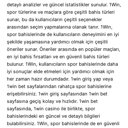
detaylı analizler ve güncel istatistikler sunulur. 1Win,
spor türlerine ve maçlara göre çeşitli bahis türleri
sunar, bu da kullanıcıların çeşitli seçenekler
arasından seçim yapmalarına olanak tanır. 1Win,
spor bahislerinde de kullanıcıların deneyimini en iyi
şekilde yaşamasına yardımcı olmak için çeşitli
öneriler sunar. Öneriler arasında en popüler maçları,
en iyi bahis fırsatları ve en güvenli bahis türleri
bulunur. 1Win, kullanıcıların spor bahislerinde daha
iyi sonuçlar elde etmeleri için yardımcı olmak için
her zaman hazır durumdadır. 1win giriş yap veya
1win bet sayfalarından rahatça spor bahislerine
erişebilirsiniz. 1win giriş sayfasından 1win bet
sayfasına geçiş kolay ve hızlıdır. 1win bet
sayfasında, 1win casino ile birlikte, spor
bahislerindeki en güncel ve detaylı bilgileri
bulabilirsiniz. 1Win, spor bahislerinde de en güvenli