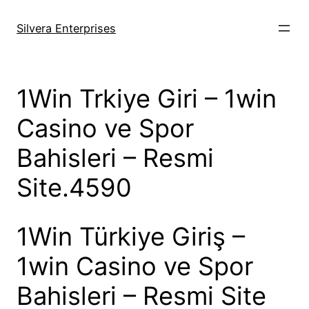
Skip
to
Silvera Enterprises
content
1Win Trkiye Giri – 1win
Casino ve Spor
Bahisleri – Resmi
Site.4590
1Win Türkiye Giriş –
1win Casino ve Spor
Bahisleri – Resmi Site