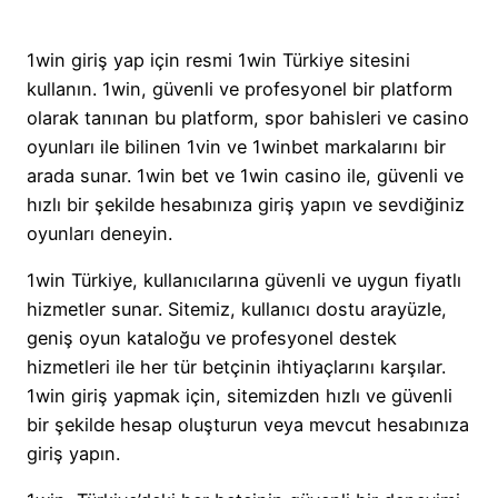
1win giriş yap için resmi 1win Türkiye sitesini
kullanın. 1win, güvenli ve profesyonel bir platform
olarak tanınan bu platform, spor bahisleri ve casino
oyunları ile bilinen 1vin ve 1winbet markalarını bir
arada sunar. 1win bet ve 1win casino ile, güvenli ve
hızlı bir şekilde hesabınıza giriş yapın ve sevdiğiniz
oyunları deneyin.
1win Türkiye, kullanıcılarına güvenli ve uygun fiyatlı
hizmetler sunar. Sitemiz, kullanıcı dostu arayüzle,
geniş oyun kataloğu ve profesyonel destek
hizmetleri ile her tür betçinin ihtiyaçlarını karşılar.
1win giriş yapmak için, sitemizden hızlı ve güvenli
bir şekilde hesap oluşturun veya mevcut hesabınıza
giriş yapın.