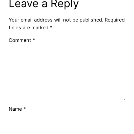
Leave a Reply
Your email address will not be published.
Required
fields are marked
*
Comment
*
Name
*