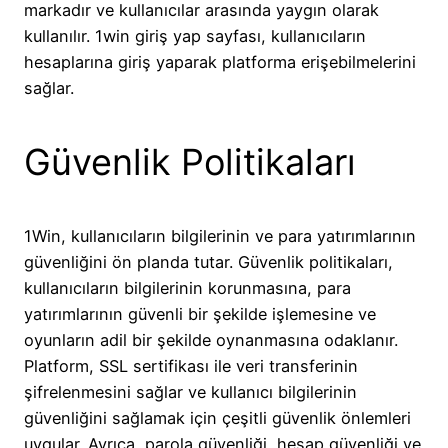
markadır ve kullanıcılar arasında yaygın olarak
kullanılır. 1win giriş yap sayfası, kullanıcıların
hesaplarına giriş yaparak platforma erişebilmelerini
sağlar.
Güvenlik Politikaları
1Win, kullanıcıların bilgilerinin ve para yatırımlarının
güvenliğini ön planda tutar. Güvenlik politikaları,
kullanıcıların bilgilerinin korunmasına, para
yatırımlarının güvenli bir şekilde işlemesine ve
oyunların adil bir şekilde oynanmasına odaklanır.
Platform, SSL sertifikası ile veri transferinin
şifrelenmesini sağlar ve kullanıcı bilgilerinin
güvenliğini sağlamak için çeşitli güvenlik önlemleri
uygular. Ayrıca, parola güvenliği, hesap güvenliği ve