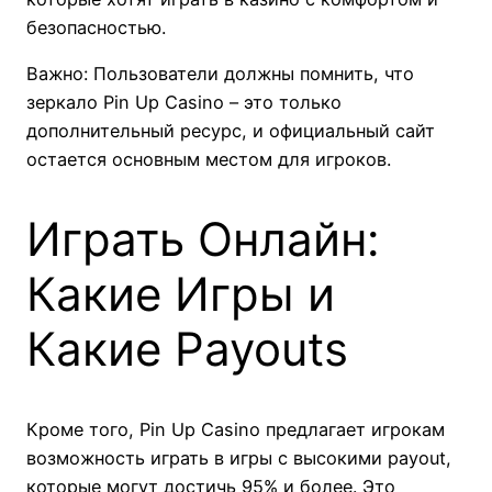
безопасностью.
Важно: Пользователи должны помнить, что
зеркало Pin Up Casino – это только
дополнительный ресурс, и официальный сайт
остается основным местом для игроков.
Играть Онлайн:
Какие Игры и
Какие Payouts
Кроме того, Pin Up Casino предлагает игрокам
возможность играть в игры с высокими payout,
которые могут достичь 95% и более. Это