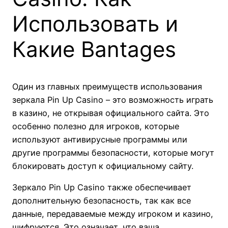
Использовать и
Какие Вantages
Один из главных преимуществ использования
зеркала Pin Up Casino – это возможность играть
в казино, не открывая официального сайта. Это
особенно полезно для игроков, которые
используют антивирусные программы или
другие программы безопасности, которые могут
блокировать доступ к официальному сайту.
Зеркало Pin Up Casino также обеспечивает
дополнительную безопасность, так как все
данные, передаваемые между игроком и казино,
шифруются. Это означает, что ваша