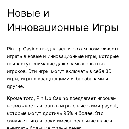
Новые и
Инновационные Игры
Pin Up Casino предлагает игрокам возможность
играть в новые и инновационные игры, которые
привлекут внимание даже самых опытных
игроков. Эти игры могут включать в себя 3D-
игры, игры с вращающимися барабанами и
другие.
Кроме того, Pin Up Casino предлагает игрокам
возможность играть в игры с высокими payout,
которые могут достичь 95% и более. Это
означает, что игроки имеют реальные шансы
выиграть большие суммы денег.