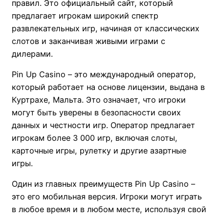
правил. Это официальный сайт, который
предлагает игрокам широкий спектр
развлекательных игр, начиная от классических
слотов и заканчивая живыми играми с
дилерами.
Pin Up Casino – это международный оператор,
который работает на основе лицензии, выдана в
Куртрахе, Мальта. Это означает, что игроки
могут быть уверены в безопасности своих
данных и честности игр. Оператор предлагает
игрокам более 3 000 игр, включая слоты,
карточные игры, рулетку и другие азартные
игры.
Один из главных преимуществ Pin Up Casino –
это его мобильная версия. Игроки могут играть
в любое время и в любом месте, используя свой