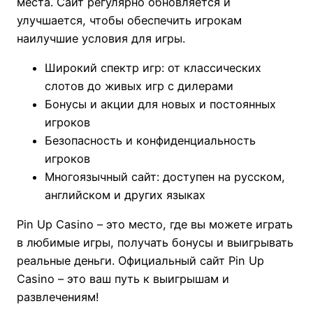
места. Сайт регулярно обновляется и
улучшается, чтобы обеспечить игрокам
наилучшие условия для игры.
Широкий спектр игр: от классических
слотов до живых игр с дилерами
Бонусы и акции для новых и постоянных
игроков
Безопасность и конфиденциальность
игроков
Многоязычный сайт: доступен на русском,
английском и других языках
Pin Up Casino – это место, где вы можете играть
в любимые игры, получать бонусы и выигрывать
реальные деньги. Официальный сайт Pin Up
Casino – это ваш путь к выигрышам и
развлечениям!