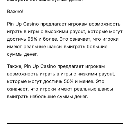
Важно!
Pin Up Casino предлагает игрокам возможность
играть в игры с высокими payout, которые могут
достичь 95% и более. Это означает, что игроки
имеют реальные шансы выиграть большие
суммы денег.
Также, Pin Up Casino предлагает игрокам
возможность играть в игры с низкими payout,
которые могут достичь 50% и менее. Это
означает, что игроки имеют реальные шансы
выиграть небольшие суммы денег.