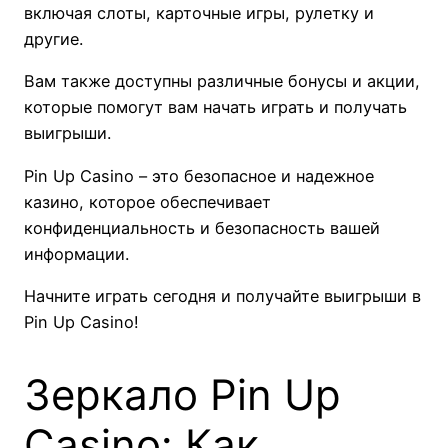
включая слоты, карточные игры, рулетку и
другие.
Вам также доступны различные бонусы и акции,
которые помогут вам начать играть и получать
выигрыши.
Pin Up Casino – это безопасное и надежное
казино, которое обеспечивает
конфиденциальность и безопасность вашей
информации.
Начните играть сегодня и получайте выигрыши в
Pin Up Casino!
Зеркало Pin Up
Casino: Как