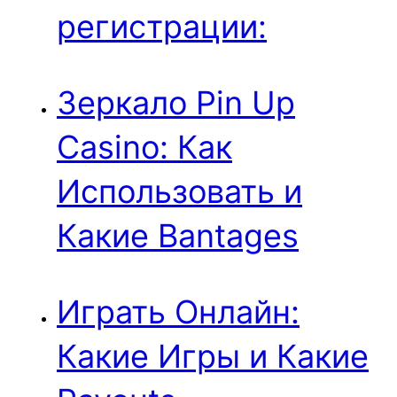
регистрации:
Зеркало Pin Up
Casino: Как
Использовать и
Какие Вantages
Играть Онлайн:
Какие Игры и Какие