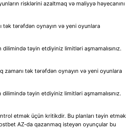
yunların risklərini azaltmaq və maliyyə həyecanını
 tək tərəfdən oynayın və yeni oyunlara
ilimində təyin etdiyiniz limitləri aşmamalısınız.
q zamanı tək tərəfdən oynayın və yeni oyunlara
ilimində təyin etdiyiniz limitləri aşmamalısınız.
rol etmək üçün kritikdir. Bu planları təyin etmək
 Mostbet AZ-da qazanmaq isteyən oyunçular bu