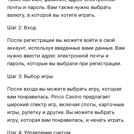
почты и пароль. Вам также нужно выбрать
валюту, в которой вы хотите играть.
Шаг 2: Вход
После регистрации вы можете войти в свой
аккаунт, используя введенные вами данные. Вам
нужно ввести адрес электронной почты и
пароль, которые вы выбрали при регистрации.
Шаг 3: Выбор игры
После входа вы можете выбрать игру, которая
вам понравилась. Pinco Casino предлагает
широкий спектр игр, включая слоты, карточные
игры, рулетку и другие. Вы можете выбрать
игру, которая вам понравилась, и начать играть.
Шаг 4: Управление счетом