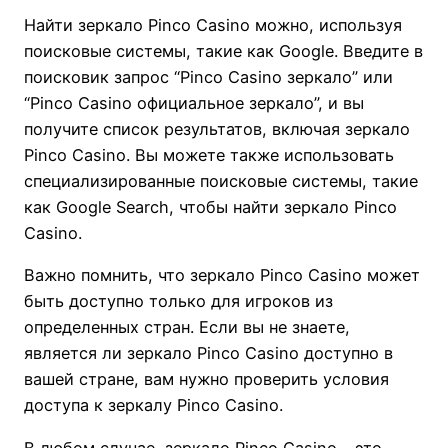
Найти зеркало Pinco Casino можно, используя
поисковые системы, такие как Google. Введите в
поисковик запрос “Pinco Casino зеркало” или
“Pinco Casino официальное зеркало”, и вы
получите список результатов, включая зеркало
Pinco Casino. Вы можете также использовать
специализированные поисковые системы, такие
как Google Search, чтобы найти зеркало Pinco
Casino.
Важно помнить, что зеркало Pinco Casino может
быть доступно только для игроков из
определенных стран. Если вы не знаете,
является ли зеркало Pinco Casino доступно в
вашей стране, вам нужно проверить условия
доступа к зеркалу Pinco Casino.
В любом случае, зеркало Pinco Casino – это