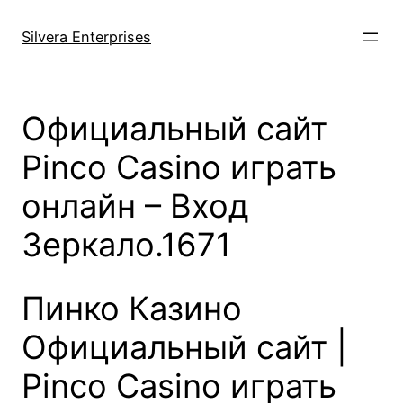
Skip
to
Silvera Enterprises
content
Официальный сайт
Pinco Casino играть
онлайн – Вход
Зеркало.1671
Пинко Казино
Официальный сайт |
Pinco Casino играть