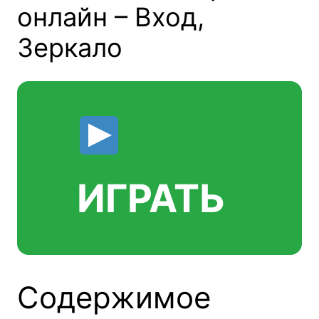
онлайн – Вход,
Зеркало
ИГРАТЬ
Содержимое