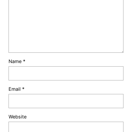
Name
*
Email
*
Website