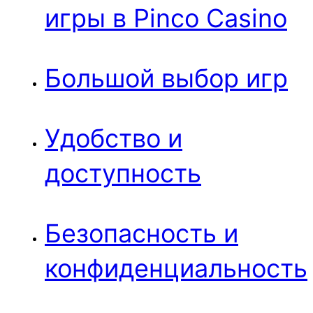
игры в Pinco Casino
Большой выбор игр
Удобство и
доступность
Безопасность и
конфиденциальность