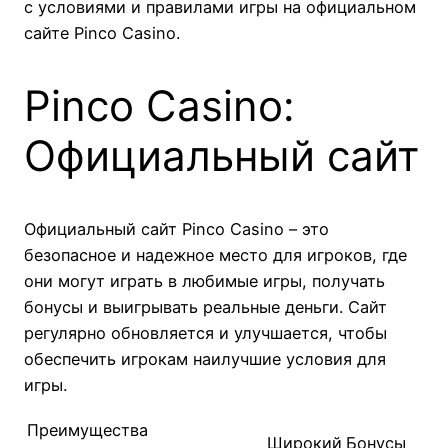
с условиями и правилами игры на официальном
сайте Pinco Casino.
Pinco Casino:
Официальный сайт
Официальный сайт Pinco Casino – это
безопасное и надежное место для игроков, где
они могут играть в любимые игры, получать
бонусы и выигрывать реальные деньги. Сайт
регулярно обновляется и улучшается, чтобы
обеспечить игрокам наилучшие условия для
игры.
Преимущества
Широкий
Бонусы