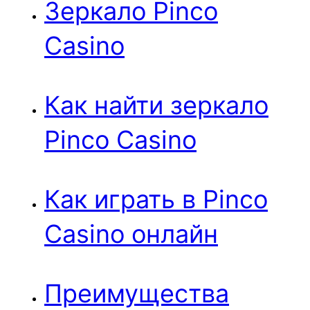
Зеркало Pinco
Casino
Как найти зеркало
Pinco Casino
Как играть в Pinco
Casino онлайн
Преимущества