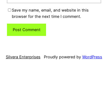
Save my name, email, and website in this
browser for the next time I comment.
Silvera Enterprises
Proudly powered by
WordPress