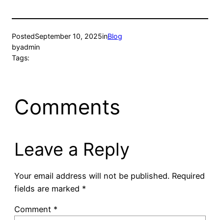
Posted
September 10, 2025
in
Blog
by
admin
Tags:
Comments
Leave a Reply
Your email address will not be published.
Required
fields are marked
*
Comment
*