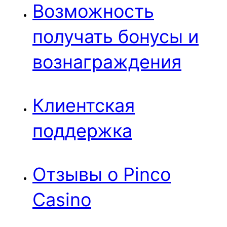
Возможность
получать бонусы и
вознаграждения
Клиентская
поддержка
Отзывы о Pinco
Casino