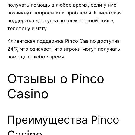
получать помощь в любое время, если у них
возникнут вопросы или проблемы. Клиентская
поддержка доступна по электронной почте,
телефону и чату.
Клиентская поддержка Pinco Casino доступна
24/7, что означает, что игроки могут получать
помощь в любое время.
Отзывы о Pinco
Casino
Преимущества Pinco
Casino