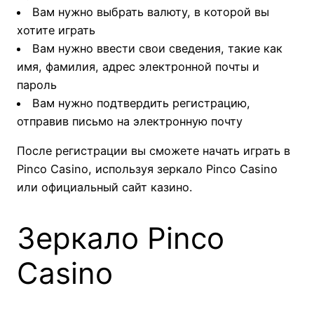
Вам нужно выбрать валюту, в которой вы
хотите играть
Вам нужно ввести свои сведения, такие как
имя, фамилия, адрес электронной почты и
пароль
Вам нужно подтвердить регистрацию,
отправив письмо на электронную почту
После регистрации вы сможете начать играть в
Pinco Casino, используя зеркало Pinco Casino
или официальный сайт казино.
Зеркало Pinco
Casino