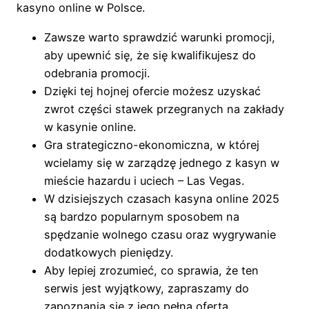
kasyno online w Polsce.
Zawsze warto sprawdzić warunki promocji,
aby upewnić się, że się kwalifikujesz do
odebrania promocji.
Dzięki tej hojnej ofercie możesz uzyskać
zwrot części stawek przegranych na zakłady
w kasynie online.
Gra strategiczno-ekonomiczna, w której
wcielamy się w zarządzę jednego z kasyn w
mieście hazardu i uciech – Las Vegas.
W dzisiejszych czasach kasyna online 2025
są bardzo popularnym sposobem na
spędzanie wolnego czasu oraz wygrywanie
dodatkowych pieniędzy.
Aby lepiej zrozumieć, co sprawia, że ten
serwis jest wyjątkowy, zapraszamy do
zapoznania się z jego pełną ofertą.