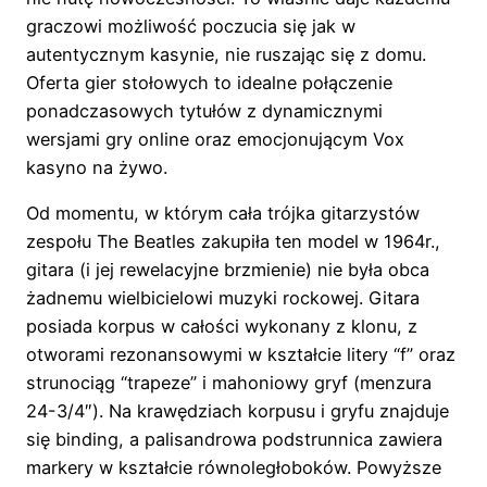
graczowi możliwość poczucia się jak w
autentycznym kasynie, nie ruszając się z domu.
Oferta gier stołowych to idealne połączenie
ponadczasowych tytułów z dynamicznymi
wersjami gry online oraz emocjonującym Vox
kasyno na żywo.
Od momentu, w którym cała trójka gitarzystów
zespołu The Beatles zakupiła ten model w 1964r.,
gitara (i jej rewelacyjne brzmienie) nie była obca
żadnemu wielbicielowi muzyki rockowej. Gitara
posiada korpus w całości wykonany z klonu, z
otworami rezonansowymi w kształcie litery “f” oraz
strunociąg “trapeze” i mahoniowy gryf (menzura
24-3/4″). Na krawędziach korpusu i gryfu znajduje
się binding, a palisandrowa podstrunnica zawiera
markery w kształcie równoległoboków. Powyższe