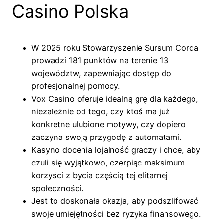
Casino Polska
W 2025 roku Stowarzyszenie Sursum Corda
prowadzi 181 punktów na terenie 13
województw, zapewniając dostęp do
profesjonalnej pomocy.
Vox Casino oferuje idealną grę dla każdego,
niezależnie od tego, czy ktoś ma już
konkretne ulubione motywy, czy dopiero
zaczyna swoją przygodę z automatami.
Kasyno docenia lojalność graczy i chce, aby
czuli się wyjątkowo, czerpiąc maksimum
korzyści z bycia częścią tej elitarnej
społeczności.
Jest to doskonała okazja, aby podszlifować
swoje umiejętności bez ryzyka finansowego.