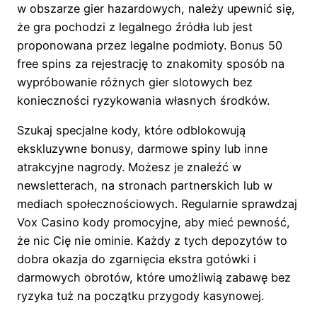
w obszarze gier hazardowych, należy upewnić się,
że gra pochodzi z legalnego źródła lub jest
proponowana przez legalne podmioty. Bonus 50
free spins za rejestrację to znakomity sposób na
wypróbowanie różnych gier slotowych bez
konieczności ryzykowania własnych środków.
Szukaj specjalne kody, które odblokowują
ekskluzywne bonusy, darmowe spiny lub inne
atrakcyjne nagrody. Możesz je znaleźć w
newsletterach, na stronach partnerskich lub w
mediach społecznościowych. Regularnie sprawdzaj
Vox Casino kody promocyjne, aby mieć pewność,
że nic Cię nie ominie. Każdy z tych depozytów to
dobra okazja do zgarnięcia ekstra gotówki i
darmowych obrotów, które umożliwią zabawę bez
ryzyka tuż na początku przygody kasynowej.