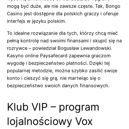
mogą być duże, ale nie zawsze częste. Tak, Bongo
Casino jest dostępne dla polskich graczy i oferuje
interfejs w języku polskim.
To idealne rozwiązanie dla tych, którzy chcą mieć
pełną kontrolę nad swoimi finansami i skupić się na
rozrywce – powiedział Bogusław Lewandowski.
Kasyno online Paysafecard zapewnia graczom
wygodę i bezpieczeństwo płatności. Dzięki tej
popularnej metodzie, można szybko zasilić swoje
konto i cieszyć się grą, nie martwiąc się o
bezpieczeństwo swoich danych finansowych.
Klub VIP – program
lojalnościowy Vox