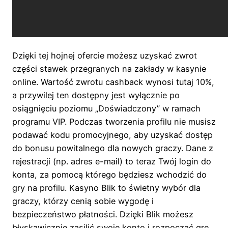
Dzięki tej hojnej ofercie możesz uzyskać zwrot
części stawek przegranych na zakłady w kasynie
online. Wartość zwrotu cashback wynosi tutaj 10%,
a przywilej ten dostępny jest wyłącznie po
osiągnięciu poziomu „Doświadczony” w ramach
programu VIP. Podczas tworzenia profilu nie musisz
podawać kodu promocyjnego, aby uzyskać dostęp
do bonusu powitalnego dla nowych graczy. Dane z
rejestracji (np. adres e-mail) to teraz Twój login do
konta, za pomocą którego będziesz wchodzić do
gry na profilu. Kasyno Blik to świetny wybór dla
graczy, którzy cenią sobie wygodę i
bezpieczeństwo płatności. Dzięki Blik możesz
błyskawicznie zasilić swoje konto i rozpocząć grę