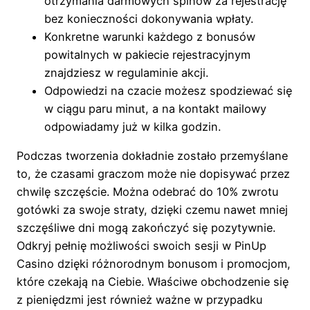
otrzymania darmowych spinów za rejestrację
bez konieczności dokonywania wpłaty.
Konkretne warunki każdego z bonusów
powitalnych w pakiecie rejestracyjnym
znajdziesz w regulaminie akcji.
Odpowiedzi na czacie możesz spodziewać się
w ciągu paru minut, a na kontakt mailowy
odpowiadamy już w kilka godzin.
Podczas tworzenia dokładnie zostało przemyślane
to, że czasami graczom może nie dopisywać przez
chwilę szczęście. Można odebrać do 10% zwrotu
gotówki za swoje straty, dzięki czemu nawet mniej
szczęśliwe dni mogą zakończyć się pozytywnie.
Odkryj pełnię możliwości swoich sesji w PinUp
Casino dzięki różnorodnym bonusom i promocjom,
które czekają na Ciebie. Właściwe obchodzenie się
z pieniędzmi jest również ważne w przypadku