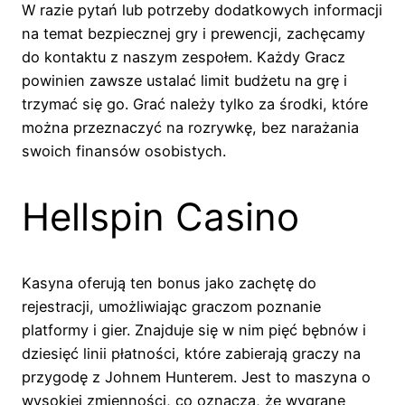
W razie pytań lub potrzeby dodatkowych informacji
na temat bezpiecznej gry i prewencji, zachęcamy
do kontaktu z naszym zespołem. Każdy Gracz
powinien zawsze ustalać limit budżetu na grę i
trzymać się go. Grać należy tylko za środki, które
można przeznaczyć na rozrywkę, bez narażania
swoich finansów osobistych.
Hellspin Casino
Kasyna oferują ten bonus jako zachętę do
rejestracji, umożliwiając graczom poznanie
platformy i gier. Znajduje się w nim pięć bębnów i
dziesięć linii płatności, które zabierają graczy na
przygodę z Johnem Hunterem. Jest to maszyna o
wysokiej zmienności, co oznacza, że wygrane