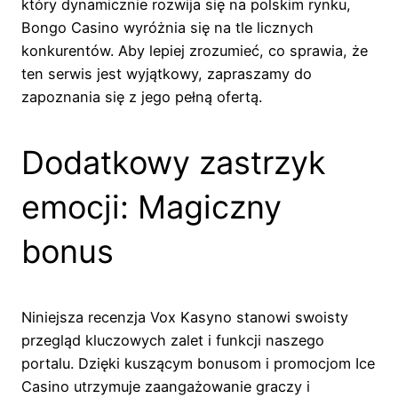
który dynamicznie rozwija się na polskim rynku,
Bongo Casino wyróżnia się na tle licznych
konkurentów. Aby lepiej zrozumieć, co sprawia, że
ten serwis jest wyjątkowy, zapraszamy do
zapoznania się z jego pełną ofertą.
Dodatkowy zastrzyk
emocji: Magiczny
bonus
Niniejsza recenzja Vox Kasyno stanowi swoisty
przegląd kluczowych zalet i funkcji naszego
portalu. Dzięki kuszącym bonusom i promocjom Ice
Casino utrzymuje zaangażowanie graczy i