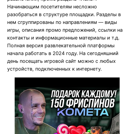
Начинающим посетителям несложно
разобраться в структуре площадки. Разделы в
нем сгруппированы по направлениям — виды
игры, описания промо предложений, ссылки на
контакты и информационные материалы и т.д.
Полная версия развлекательной платформы
начала работать в 2024 году. На сегодняшний
день посещать игровой сайт можно с любых
устройств, подключенных к интернету.