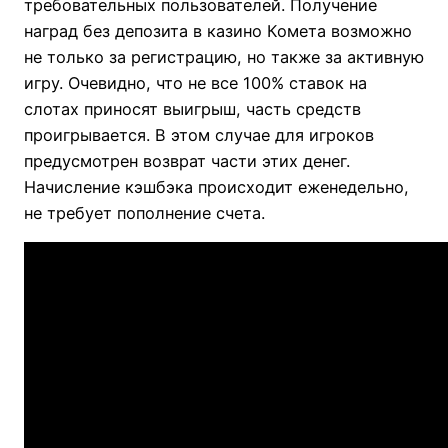
требовательных пользователей. Получение
наград без депозита в казино Комета возможно
не только за регистрацию, но также за активную
игру. Очевидно, что не все 100% ставок на
слотах приносят выигрыш, часть средств
проигрывается. В этом случае для игроков
предусмотрен возврат части этих денег.
Начисление кэшбэка происходит еженедельно,
не требует пополнение счета.