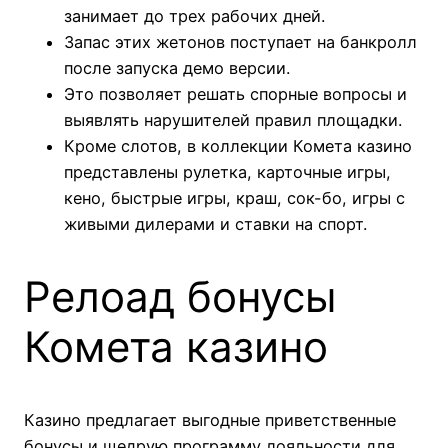
занимает до трех рабочих дней.
Запас этих жетонов поступает на банкролл
после запуска демо версии.
Это позволяет решать спорные вопросы и
выявлять нарушителей правил площадки.
Кроме слотов, в коллекции Комета казино
представлены рулетка, карточные игры,
кено, быстрые игры, краш, сок-бо, игры с
живыми дилерами и ставки на спорт.
Релоад бонусы
Комета казино
Казино предлагает выгодные приветственные
бонусы и щедрую программу лояльности для