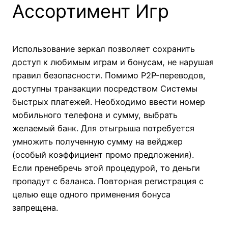
Ассортимент Игр
Использование зеркал позволяет сохранить
доступ к любимым играм и бонусам, не нарушая
правил безопасности. Помимо P2P-переводов,
доступны транзакции посредством Системы
быстрых платежей. Необходимо ввести номер
мобильного телефона и сумму, выбрать
желаемый банк. Для отыгрыша потребуется
умножить полученную сумму на вейджер
(особый коэффициент промо предложения).
Если пренебречь этой процедурой, то деньги
пропадут с баланса. Повторная регистрация с
целью еще одного применения бонуса
запрещена.