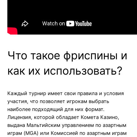
Что такое фриспины и
как их использовать?
Каждый турнир имеет свои правила и условия
участия, что позволяет игрокам выбрать
наиболее подходящий для них формат.
Лицензия, которой обладает Комета Казино,
выдана Мальтийским управлением по азартным
играм (MGA) или Комиссией по азартным играм