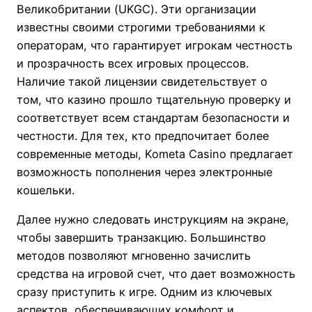
Великобритании (UKGC). Эти организации
известны своими строгими требованиями к
операторам, что гарантирует игрокам честность
и прозрачность всех игровых процессов.
Наличие такой лицензии свидетельствует о
том, что казино прошло тщательную проверку и
соответствует всем стандартам безопасности и
честности. Для тех, кто предпочитает более
современные методы, Kometa Casino предлагает
возможность пополнения через электронные
кошельки.
Далее нужно следовать инструкциям на экране,
чтобы завершить транзакцию. Большинство
методов позволяют мгновенно зачислить
средства на игровой счет, что дает возможность
сразу приступить к игре. Одним из ключевых
аспектов, обеспечивающих комфорт и