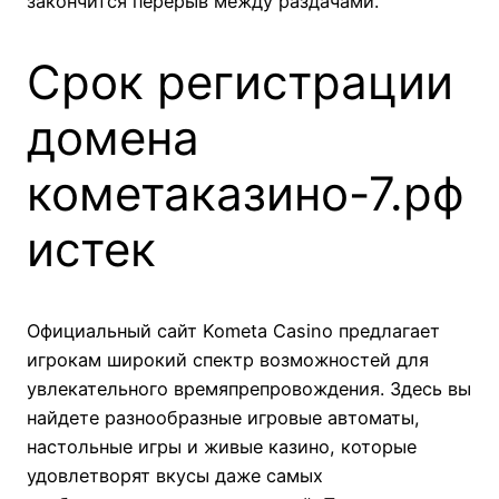
закончится перерыв между раздачами.
Срок регистрации
домена
кометаказино-7.рф
истек
Официальный сайт Kometa Casino предлагает
игрокам широкий спектр возможностей для
увлекательного времяпрепровождения. Здесь вы
найдете разнообразные игровые автоматы,
настольные игры и живые казино, которые
удовлетворят вкусы даже самых