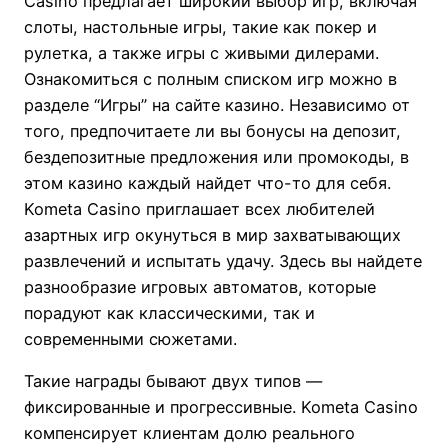
Casino предлагает широкий выбор игр, включая
слоты, настольные игры, такие как покер и
рулетка, а также игры с живыми дилерами.
Ознакомиться с полным списком игр можно в
разделе “Игры” на сайте казино. Независимо от
того, предпочитаете ли вы бонусы на депозит,
бездепозитные предложения или промокоды, в
этом казино каждый найдет что-то для себя.
Kometa Casino приглашает всех любителей
азартных игр окунуться в мир захватывающих
развлечений и испытать удачу. Здесь вы найдете
разнообразие игровых автоматов, которые
порадуют как классическими, так и
современными сюжетами.
Такие награды бывают двух типов —
фиксированные и прогрессивные. Kometa Casino
компенсирует клиентам долю реального