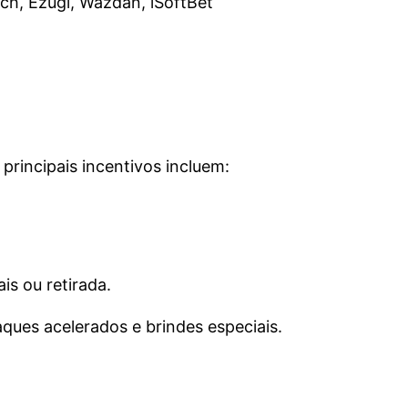
ch, Ezugi, Wazdan, iSoftBet
principais incentivos incluem:
s ou retirada.
aques acelerados e brindes especiais.