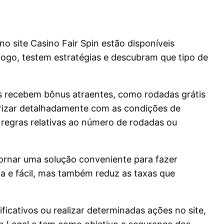
 site Casino Fair Spin estão disponíveis
jogo, testem estratégias e descubram que tipo de
os recebem bônus atraentes, como rodadas grátis
iarizar detalhadamente com as condições de
regras relativas ao número de rodadas ou
ornar uma solução conveniente para fazer
 e fácil, mas também reduz as taxas que
ificativos ou realizar determinadas ações no site,