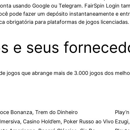
 conta usando Google ou Telegram. FairSpin Login ta
você pode fazer um depósito instantaneamente e entr
a obrigatória para plataformas de jogos licenciadas.
s e seus forneced
de jogos que abrange mais de 3.000 jogos dos melho
Doce Bonanza, Trem do Dinheiro
Play’
Imersiva, Casino Hold’em, Poker Russo ao Vivo
Ezugi