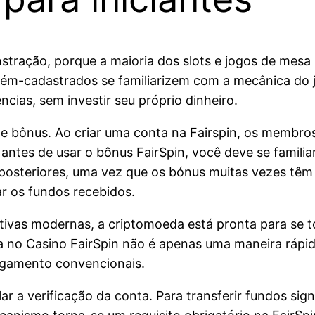
ração, porque a maioria dos slots e jogos de mesa no
cém-cadastrados se familiarizem com a mecânica do 
cias, sem investir seu próprio dinheiro.
 de bônus. Ao criar uma conta na Fairspin, os membr
, antes de usar o bônus FairSpin, você deve se famil
posteriores, uma vez que os bónus muitas vezes têm 
ar os fundos recebidos.
tivas modernas, a criptomoeda está pronta para se t
no Casino FairSpin não é apenas uma maneira rápida
gamento convencionais.
ar a verificação da conta. Para transferir fundos sign