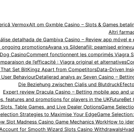
nerică Vermox
Alt om Gxmble Casino – Slots & Games betali
Altri farma
álise detalhada de Gambiva Casino – Review app móvel e e
 ongoing promotions
Avana vs Sildenafiil: peamised erinev
 Dog Casino
Comment fonctionnent les comprimés Viagra Sof
mparaison de l’efficacité : Viagra original et alternatives
Con
 That Set BitKingz Apart from Competitors
Data-Driven Ins
 User Behaviour
Detaljerad analys av Seven Casino – Betti
Die Beziehung zwischen Cialis und Blutdruck
Efect
Expert review Dracula Casino – Betting mobile app and us
, features and promotions for players in the UK
FutureBet 
 Slots, Table Games, and Live Dealer Options
Game Selectio
lection Strategies to Maximise Your Edge
Game Selection:
w Slot Madness Casino Game Mechanics Work
How to iden
 Account for Smooth Wizard Slots Casino Withdrawals
Hvad 