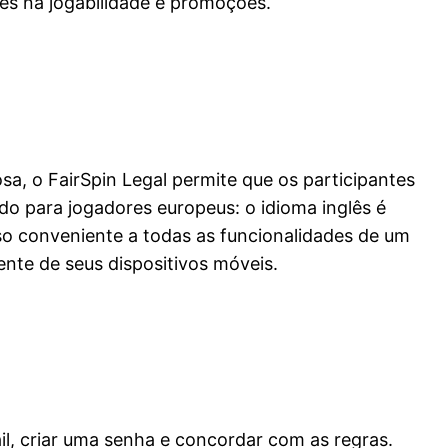
res na jogabilidade e promoções.
a, o FairSpin Legal permite que os participantes
do para jogadores europeus: o idioma inglês é
so conveniente a todas as funcionalidades de um
ente de seus dispositivos móveis.
il, criar uma senha e concordar com as regras.