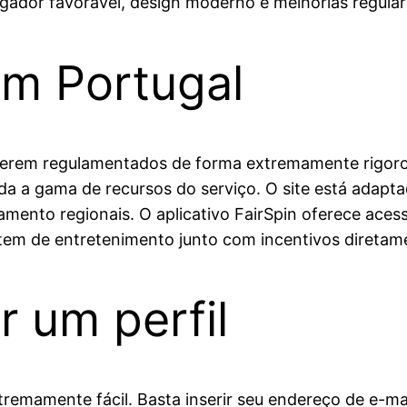
ogador favorável, design moderno e melhorias regula
em Portugal
serem regulamentados de forma extremamente rigoros
a a gama de recursos do serviço. O site está adapta
mento regionais. O aplicativo FairSpin oferece aces
utem de entretenimento junto com incentivos diretam
r um perfil
tremamente fácil. Basta inserir seu endereço de e-ma