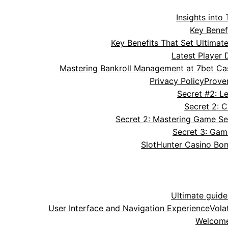
Insights into
Key Benef
Key Benefits That Set Ultima
Latest Player
Mastering Bankroll Management at 7bet Ca
Privacy Policy
Prove
Secret #2: L
Secret 2: 
Secret 2: Mastering Game Sel
Secret 3: Gam
SlotHunter Casino Bo
Ultimate guide 
User Interface and Navigation Experience
Vola
Welcome 