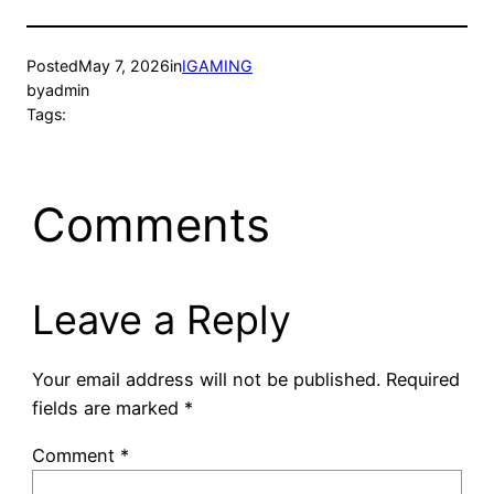
Posted
May 7, 2026
in
IGAMING
by
admin
Tags:
Comments
Leave a Reply
Your email address will not be published.
Required
fields are marked
*
Comment
*