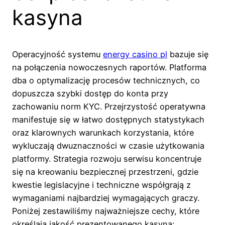
kasyna
Operacyjność systemu
energy casino pl
bazuje się
na połączenia nowoczesnych raportów. Platforma
dba o optymalizację procesów technicznych, co
dopuszcza szybki dostęp do konta przy
zachowaniu norm KYC. Przejrzystość operatywna
manifestuje się w łatwo dostępnych statystykach
oraz klarownych warunkach korzystania, które
wykluczają dwuznaczności w czasie użytkowania
platformy. Strategia rozwoju serwisu koncentruje
się na kreowaniu bezpiecznej przestrzeni, gdzie
kwestie legislacyjne i techniczne współgrają z
wymaganiami najbardziej wymagających graczy.
Poniżej zestawiliśmy najważniejsze cechy, które
określają jakość prezentowanego kasyna: