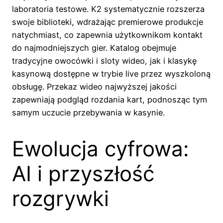
laboratoria testowe. K2 systematycznie rozszerza
swoje biblioteki, wdrażając premierowe produkcje
natychmiast, co zapewnia użytkownikom kontakt
do najmodniejszych gier. Katalog obejmuje
tradycyjne owocówki i sloty wideo, jak i klasykę
kasynową dostępne w trybie live przez wyszkoloną
obsługę. Przekaz wideo najwyższej jakości
zapewniają podgląd rozdania kart, podnosząc tym
samym uczucie przebywania w kasynie.
Ewolucja cyfrowa:
AI i przyszłość
rozgrywki