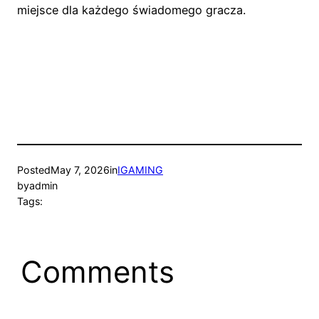
miejsce dla każdego świadomego gracza.
Posted
May 7, 2026
in
IGAMING
by
admin
Tags:
Comments