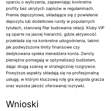
oparciu o wyliczenia, zapewniając konkretne
profity bez ukrytych zapisów w regulaminach.
Premie depozytowe, składające się z powielenie
depozytu lub dodatkowe rundy w popularnych
tytułach, stanowią filar budowania relacji. Kluby VIP
są oparte na jasnej hierarchii, gdzie aktywność
przekłada się na konkretne udogodnienia, takimi
jak podwyższone limity finansowe czy
dedykowana opieka menedżera konta. Zwroty
pieniężne pomagają w optymalizacji budżetem,
dając drugą szansę w strategicznej rozgrywce.
Powyższe aspekty składają się na profesjonalną
usługę, w którym kluczową rolę gra wygoda gracza
oraz wysoka jakość oferowanej rozrywki.
Wnioski