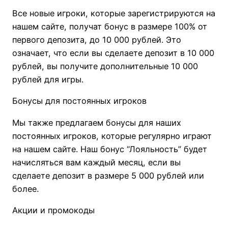
Все новые игроки, которые зарегистрируются на
нашем сайте, получат бонус в размере 100% от
первого депозита, до 10 000 рублей. Это
означает, что если вы сделаете депозит в 10 000
рублей, вы получите дополнительные 10 000
рублей для игры.
Бонусы для постоянных игроков
Мы также предлагаем бонусы для наших
постоянных игроков, которые регулярно играют
на нашем сайте. Наш бонус “Лояльность” будет
начисляться вам каждый месяц, если вы
сделаете депозит в размере 5 000 рублей или
более.
Акции и промокоды