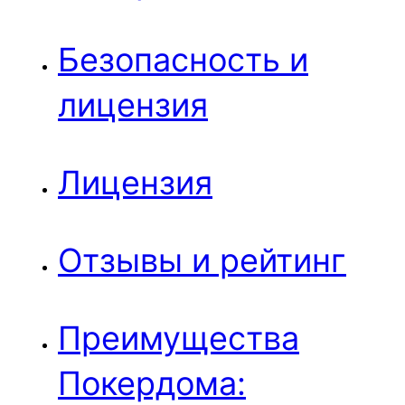
Безопасность и
лицензия
Лицензия
Отзывы и рейтинг
Преимущества
Покердома: