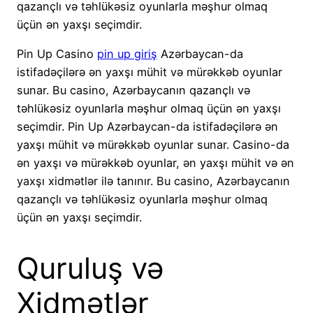
qazançlı və təhlükəsiz oyunlarla məşhur olmaq
üçün ən yaxşı seçimdir.
Pin Up Casino
pin up giriş
Azərbaycan-da
istifadəçilərə ən yaxşı mühit və mürəkkəb oyunlar
sunar. Bu casino, Azərbaycanın qazançlı və
təhlükəsiz oyunlarla məşhur olmaq üçün ən yaxşı
seçimdir. Pin Up Azərbaycan-da istifadəçilərə ən
yaxşı mühit və mürəkkəb oyunlar sunar. Casino-da
ən yaxşı və mürəkkəb oyunlar, ən yaxşı mühit və ən
yaxşı xidmətlər ilə tanınır. Bu casino, Azərbaycanın
qazançlı və təhlükəsiz oyunlarla məşhur olmaq
üçün ən yaxşı seçimdir.
Quruluş və
Xidmətlər