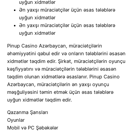
uyğun xidmətlər
Ən yaxşı müraciətçilər üçün əsas tələblərə
uyğun xidmətlər
Ən yaxşı müraciətçilər üçün əsas tələblərə
uyğun xidmətlər
Pinup Casino Azərbaycan, müraciətçilərin
əhəmiyyətini qəbul edir və onların tələblərini əsasən
xidmətlər təqdim edir. Şirkət, müraciətçilərin oyunçu
kəşfiyyatını və müraciətçilərin tələblərini əsasən
təqdim olunan xidmətlərə əsaslanır. Pinup Casino
Azərbaycan, müraciətçilərin ən yaxşı oyunçu
məşğuliyəsini təmin etmək üçün əsas tələblərə
uyğun xidmətlər təqdim edir.
Qazanma Şansları
Oyunlar
Mobil və PC Şəbəkələr