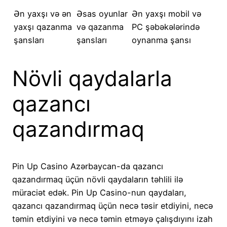
Ən yaxşı və ən
Əsas oyunlar
Ən yaxşı mobil və
yaxşı qazanma
və qazanma
PC şəbəkələrində
şansları
şansları
oynanma şansı
Növli qaydalarla
qazancı
qazandırmaq
Pin Up Casino Azərbaycan-da qazancı
qazandırmaq üçün növli qaydaların təhlili ilə
müraciət edək. Pin Up Casino-nun qaydaları,
qazancı qazandırmaq üçün necə təsir etdiyini, necə
təmin etdiyini və necə təmin etməyə çalışdıyını izah