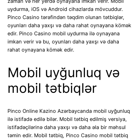
zaman və her yerdə oynayana imkan verir. Mobil
uydurma, iOS və Android cihazlarda mövcuddur.
Pinco Casino tərəfindən təqdim olunan tətbiqlər,
oyunları daha yaxşı və daha rahat oynayana kömək
edir. Pinco Casino mobil uydurma ilə oynayana
imkan verir və bu, oyunları daha yaxşı və daha
rahat oynayana kömək edir.
Mobil uyğunluq və
mobil tətbiqlər
Pinco Online Kazino Azərbaycanda mobil uyğunluq
ilə istifadə edilə bilər. Mobil tətbiq edilmiş versiya,
istifadəçilərinə daha yaxşı və daha əla bir məhsul
təmin edir. Mobil tətbiq, Pinco Casino mobil tətbiq