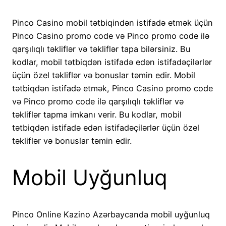
Pinco Casino mobil tətbiqindən istifadə etmək üçün
Pinco Casino promo code və Pinco promo code ilə
qarşılıqlı təkliflər və təkliflər tapa bilərsiniz. Bu
kodlar, mobil tətbiqdən istifadə edən istifadəçilərlər
üçün özel təkliflər və bonuslar təmin edir. Mobil
tətbiqdən istifadə etmək, Pinco Casino promo code
və Pinco promo code ilə qarşılıqlı təkliflər və
təkliflər tapma imkanı verir. Bu kodlar, mobil
tətbiqdən istifadə edən istifadəçilərlər üçün özel
təkliflər və bonuslar təmin edir.
Mobil Uyğunluq
Pinco Online Kazino Azərbaycanda mobil uyğunluq