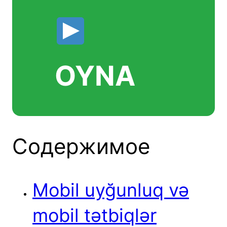
OYNA
Содержимое
Mobil uyğunluq və
mobil tətbiqlər