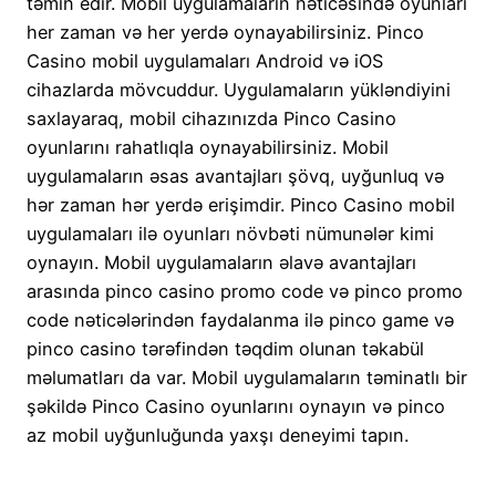
təmin edir. Mobil uygulamaların nəticəsində oyunları
her zaman və her yerdə oynayabilirsiniz. Pinco
Casino mobil uygulamaları Android və iOS
cihazlarda mövcuddur. Uygulamaların yükləndiyini
saxlayaraq, mobil cihazınızda Pinco Casino
oyunlarını rahatlıqla oynayabilirsiniz. Mobil
uygulamaların əsas avantajları şövq, uyğunluq və
hər zaman hər yerdə erişimdir. Pinco Casino mobil
uygulamaları ilə oyunları növbəti nümunələr kimi
oynayın. Mobil uygulamaların əlavə avantajları
arasında pinco casino promo code və pinco promo
code nəticələrindən faydalanma ilə pinco game və
pinco casino tərəfindən təqdim olunan təkabül
məlumatları da var. Mobil uygulamaların təminatlı bir
şəkildə Pinco Casino oyunlarını oynayın və pinco
az mobil uyğunluğunda yaxşı deneyimi tapın.