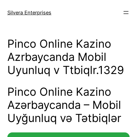
Skip
to
Silvera Enterprises
content
Pinco Online Kazino
Azrbaycanda Mobil
Uyunluq v Ttbiqlr.1329
Pinco Online Kazino
Azərbaycanda – Mobil
Uyğunluq və Tətbiqlər