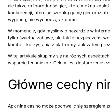
ale także różnorodność gier, które można znale
konkurencji, oferując szeroką gamę gier oraz a
wygraną, nie wychodząc z domu.
W momencie, gdy myślimy o hazardzie w Internec
tylko świetną zabawę, ale także bezpieczeństwo
komfort korzystania z platformy. Jak zatem preze
W tej artykule skupimy się na różnych aspektach 
wsparcie techniczne. Celem jest dostarczenie cz
Główne cechy nin
Apk nine casino może pochwalić się szeregiem zal