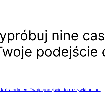
wypróbuj nine cas
Twoje podejście 
a, która odmieni Twoje podejście do rozrywki online.