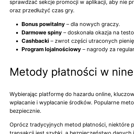
sprawdzać sekcje promocji w aplikacji, aby nie
oraz przedłużyć czas gry.
Bonus powitalny
– dla nowych graczy.
Darmowe spiny
– doskonała okazja na test
Cashbacki
– zwrot części utraconych pienię
Program lojalnościowy
– nagrody za regular
Metody płatności w nine
Wybierając platformę do hazardu online, kluczo
wpłacanie i wypłacanie środków. Popularne metod
bezpiecznie.
Oprócz tradycyjnych metod płatności, niektóre 
transakcji jest szybki, a bezpieczeństwo dany