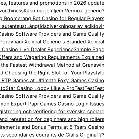
es, features and promotions in 2026 update
worthiness
Kako naj jemljem Vermox generic?
ng Boomerang Bet Casino for Regular Players
e autentsust
Långtidsbiverkningar av aciklovir
asino Software Providers and Game Quality
Porovnání Xenical Generic s Branded Xenical
 Casino Live Dealer Experience
Sample Page
Offers and Wagering Requirements Explained
 the Fastest Withdrawal Method at Granawin
and Choosing the Right Slot for Your Playstyle
st RTP Games at Ultimate Foxy Games Casino
ttoStar Casino Lobby Like a Pro
Test
Test
Test
Casino Software Providers and Game Quality
mon Expert Papi Games Casino Login Issues
istrering och verifiering för svenska spelare
and reputation for beginners and high rollers
rements and Bonus Terms at 5 Tsars Casino
ets secondaires courants de Cialis Original ??