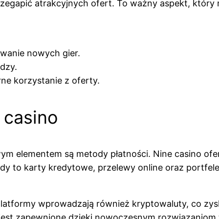
 przegapić atrakcyjnych ofert. To ważny aspekt, któ
owanie nowych gier.
dzy.
ne korzystanie z oferty.
 casino
wym elementem są metody płatności. Nine casino ofe
y to karty kredytowe, przelewy online oraz portfele 
platformy wprowadzają również kryptowaluty, co zysk
ch jest zapewnione dzięki nowoczesnym rozwiązaniom