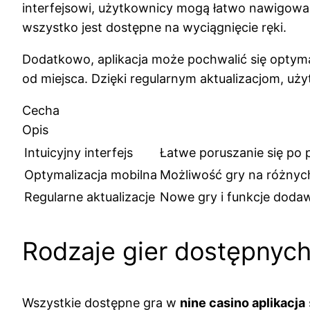
interfejsowi, użytkownicy mogą łatwo nawigować 
wszystko jest dostępne na wyciągnięcie ręki.
Dodatkowo, aplikacja może pochwalić się optyma
od miejsca. Dzięki regularnym aktualizacjom, użyt
Cecha
Opis
Intuicyjny interfejs
Łatwe poruszanie się po p
Optymalizacja mobilna
Możliwość gry na różnyc
Regularne aktualizacje
Nowe gry i funkcje doda
Rodzaje gier dostępnych
Wszystkie dostępne gra w
nine casino aplikacja