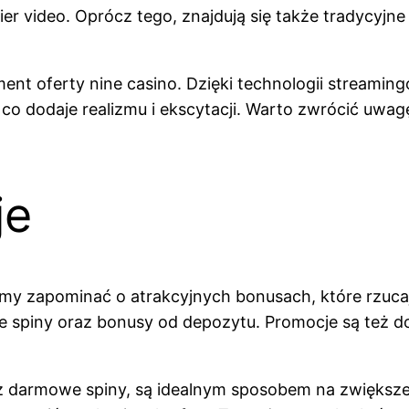
video. Oprócz tego, znajdują się także tradycyjne gr
ment oferty nine casino. Dzięki technologii streami
o dodaje realizmu i ekscytacji. Warto zwrócić uwagę
je
emy zapominać o atrakcyjnych bonusach, które rzucaj
e spiny oraz bonusy od depozytu. Promocje są też d
 darmowe spiny, są idealnym sposobem na zwiększenie