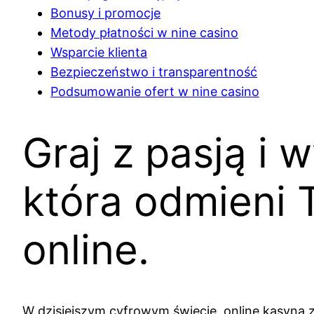
Bonusy i promocje
Metody płatności w nine casino
Wsparcie klienta
Bezpieczeństwo i transparentność
Podsumowanie ofert w nine casino
Graj z pasją i 
która odmieni 
online.
W dzisiejszym cyfrowym świecie, online kasyna 